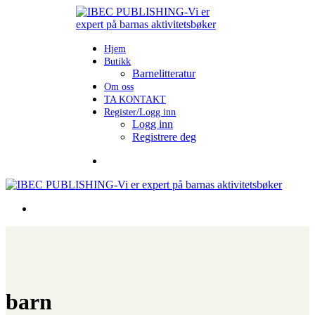
Hjem
Butikk
Barnelitteratur
Om oss
TA KONTAKT
Register/Logg inn
Logg inn
Registrere deg
barn