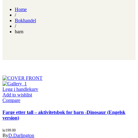
Home
/
Bokhandel
/
barn
Legg i handlekurv
Add to wishlist
Compare
Farge etter tall – aktivitetsbok for barn -Dinosaur (Engelsk
version)
kr
199.00
By
D.Darlington