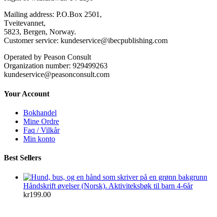
Mailing address: P.O.Box 2501,
Tveitevannet,
5823, Bergen, Norway.
Customer service: kundeservice@ibecpublishing.com
Operated by Peason Consult
Organization number: 929499263
kundeservice@peasonconsult.com
Your Account
Bokhandel
Mine Ordre
Faq / Vilkår
Min konto
Best Sellers
Håndskrift øvelser (Norsk). Aktiviteksbøk til barn 4-6år
kr
199.00