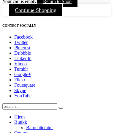
Your cart is empty
Return to Shop
Continue Shopping
CONNECT SOCIALLY
Facebook
Twitter
Pinterest
Dribbble
LinkedIn
Vimeo
Tumblr
Google+
Flickr
Foursquare
Skype
YouTube
Hjem
Butikk
Barnelitteratur
Om oss