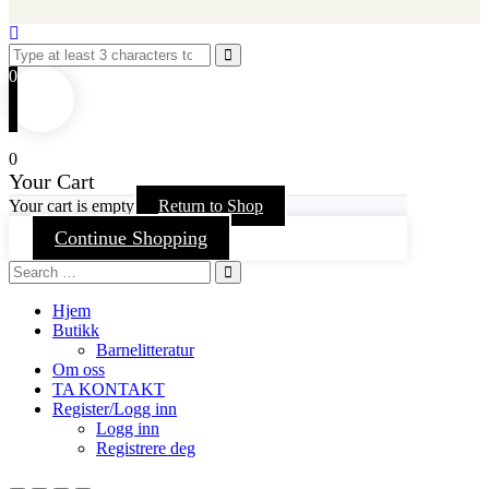
0
0
Your Cart
Your cart is empty
Return to Shop
Continue Shopping
Hjem
Butikk
Barnelitteratur
Om oss
TA KONTAKT
Register/Logg inn
Logg inn
Registrere deg