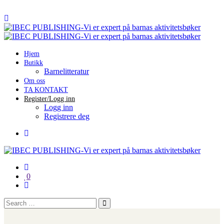
Hjem
Butikk
Barnelitteratur
Om oss
TA KONTAKT
Register/Logg inn
Logg inn
Registrere deg
0