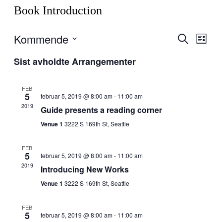
Book Introduction
Kommende
Arrangem
Arra
Søk
Liste
View
Search
Velg
Navig
Sist avholdte Arrangementer
dato.
and
Views
FEB
Navigati
5
februar 5, 2019 @ 8:00 am
-
11:00 am
2019
Guide presents a reading corner
Venue 1
3222 S 169th St, Seattle
FEB
5
februar 5, 2019 @ 8:00 am
-
11:00 am
2019
Introducing New Works
Venue 1
3222 S 169th St, Seattle
FEB
5
februar 5, 2019 @ 8:00 am
-
11:00 am