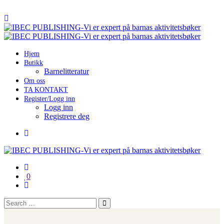
Hjem
Butikk
Barnelitteratur
Om oss
TA KONTAKT
Register/Logg inn
Logg inn
Registrere deg
0