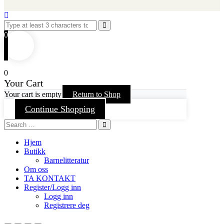
0
0
Your Cart
Your cart is empty
Return to Shop
Continue Shopping
Hjem
Butikk
Barnelitteratur
Om oss
TA KONTAKT
Register/Logg inn
Logg inn
Registrere deg