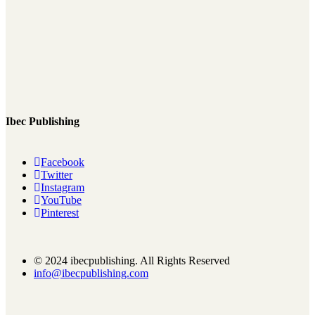
Ibec Publishing
Facebook
Twitter
Instagram
YouTube
Pinterest
© 2024 ibecpublishing. All Rights Reserved
info@ibecpublishing.com