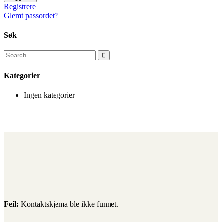
Registrere
Glemt passordet?
Søk
Kategorier
Ingen kategorier
Feil:
Kontaktskjema ble ikke funnet.