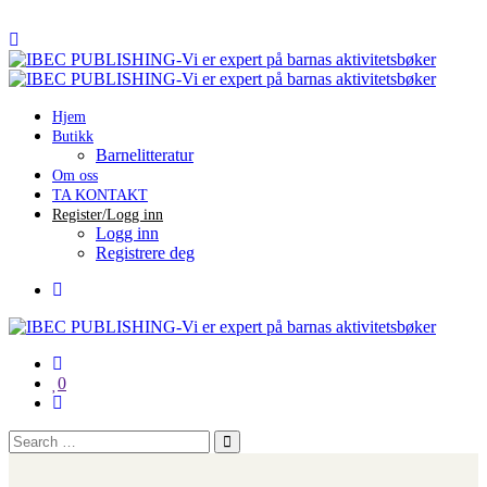
Hjem
Butikk
Barnelitteratur
Om oss
TA KONTAKT
Register/Logg inn
Logg inn
Registrere deg
0