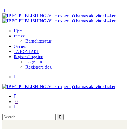
Hjem
Butikk
Barnelitteratur
Om oss
TA KONTAKT
Register/Logg inn
Logg inn
Registrere deg
0