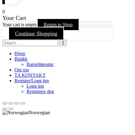
0
Your Cart
Your cart is empty
Return to Shop
Continue Shopping
Hjem
Butikk
Barnelitteratur
Om oss
TA KONTAKT
Register/Logg inn
Logg inn
Registrere deg
Norwegian