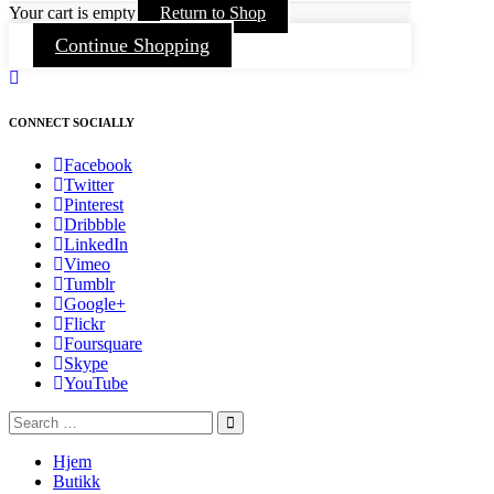
Your cart is empty
Return to Shop
Continue Shopping
CONNECT SOCIALLY
Facebook
Twitter
Pinterest
Dribbble
LinkedIn
Vimeo
Tumblr
Google+
Flickr
Foursquare
Skype
YouTube
Hjem
Butikk