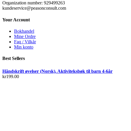
Organization number: 929499263
kundeservice@peasonconsult.com
Your Account
Bokhandel
Mine Ordre
Faq / Vilkår
Min konto
Best Sellers
Håndskrift øvelser (Norsk). Aktiviteksbøk til barn 4-6år
kr
199.00