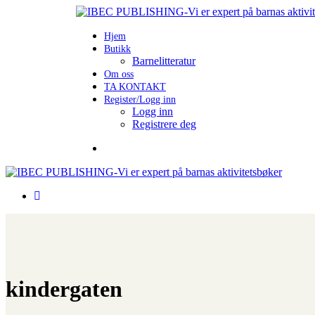
Hjem
Butikk
Barnelitteratur
Om oss
TA KONTAKT
Register/Logg inn
Logg inn
Registrere deg
kindergaten