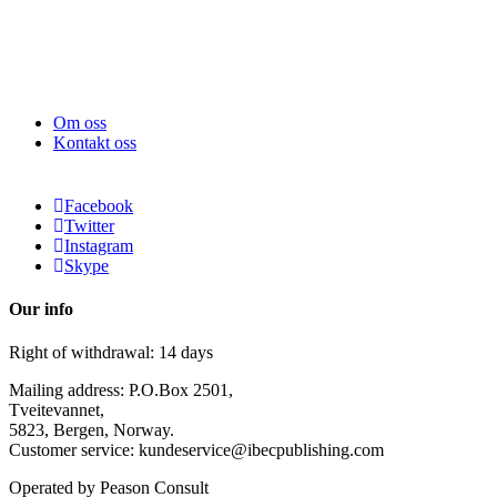
Om oss
Kontakt oss
Facebook
Twitter
Instagram
Skype
Our info
Right of withdrawal: 14 days
Mailing address: P.O.Box 2501,
Tveitevannet,
5823, Bergen, Norway.
Customer service: kundeservice@ibecpublishing.com
Operated by Peason Consult