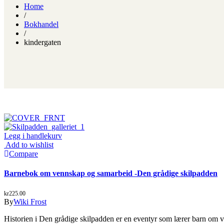
Home
/
Bokhandel
/
kindergaten
Legg i handlekurv
Add to wishlist
Compare
Barnebok om vennskap og samarbeid -Den grådige skilpadden
kr
225.00
By
Wiki Frost
Historien i Den grådige skilpadden er en eventyr som lærer barn om 