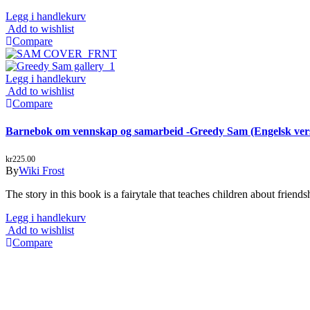
Legg i handlekurv
Add to wishlist
Compare
Legg i handlekurv
Add to wishlist
Compare
Barnebok om vennskap og samarbeid -Greedy Sam (Engelsk ver
kr
225.00
By
Wiki Frost
The story in this book is a fairytale that teaches children about frie
Legg i handlekurv
Add to wishlist
Compare