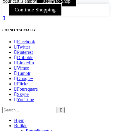
Your cart is empty
Return to Shop
Continue Shopping
CONNECT SOCIALLY
Facebook
Twitter
Pinterest
Dribbble
LinkedIn
Vimeo
Tumblr
Google+
Flickr
Foursquare
Skype
YouTube
Hjem
Butikk
Barnelitteratur