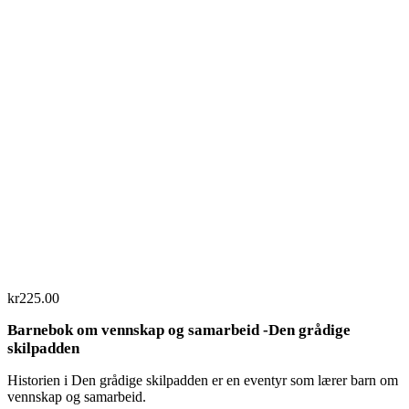
Flip to Back
Look inside
kr
225.00
Barnebok om vennskap og samarbeid -Den grådige
skilpadden
Historien i Den grådige skilpadden er en eventyr som lærer barn om
vennskap og samarbeid.