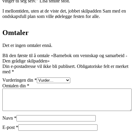
vinger til seg selv.” Lisa smilte stolt.
I mellomtiden, uten at de viste det, jobbet skilpadden Sam med en
ondskapsfull plan som ville ødelegge festen for alle.
Omtaler
Det er ingen omtaler ennå.
Bli den første til å omtale «Barnebok om vennskap og samarbeid -
Den grådige skilpadden»
Din e-postadresse vil ikke bli publisert.
Obligatoriske felt er merket
med
*
Vurderingen din
*
Omtalen din
*
Navn
*
E-post
*