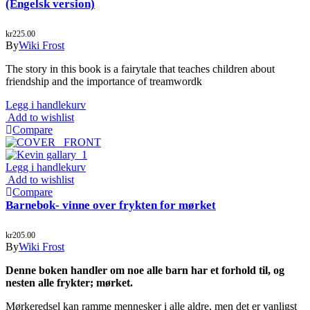
(Engelsk version)
kr
225.00
By
Wiki Frost
The story in this book is a fairytale that teaches children about
friendship and the importance of treamwordk
Legg i handlekurv
Add to wishlist
Compare
Legg i handlekurv
Add to wishlist
Compare
Barnebok- vinne over frykten for mørket
kr
205.00
By
Wiki Frost
Denne boken handler om noe alle barn har et forhold til, og
nesten alle frykter; mørket.
Mørkeredsel kan ramme mennesker i alle aldre, men det er vanligst