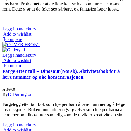
hos barn. Problemet er at de ikke kan se hva som lurer i et mørkt
rom. Dette gjør at de føler seg sårbare, og fantasien løper løpsk.
Legg i handlekurv
Add to wishlist
Compare
Legg i handlekurv
Add to wishlist
Compare
Farge etter tall – Dinosaur(Norsk). Aktivitetsbok for å
lære nummer og øke konsentrasjonen
kr
199.00
By
D.Darlington
Fargelegg etter tall-bok som hjelper barn å lære nummer og å følge
instruksjoner. Boken inneholder også øvelser som hjelper barna å
lære mer om dinosaurer samtidig som de utvikler kreativiteten sin.
Legg i handlekurv
Add to wishlist