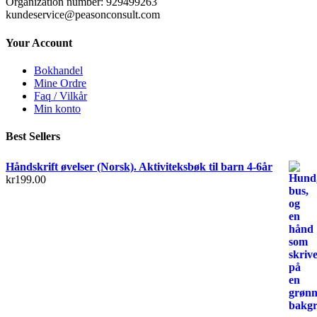
Organization number: 929499263
kundeservice@peasonconsult.com
Your Account
Bokhandel
Mine Ordre
Faq / Vilkår
Min konto
Best Sellers
Håndskrift øvelser (Norsk). Aktiviteksbøk til barn 4-6år
kr
199.00