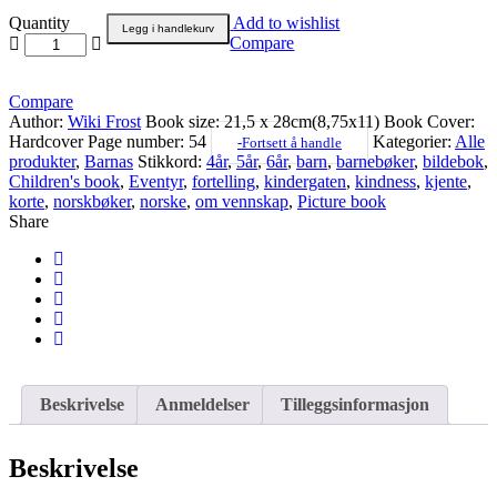
Quantity
Add to wishlist
Legg i handlekurv
Compare
Compare
Author:
Wiki Frost
Book size:
21,5 x 28cm(8,75x11)
Book Cover:
Hardcover
Page number:
54
Kategorier:
Alle
-Fortsett å handle
produkter
,
Barnas
Stikkord:
4år
,
5år
,
6år
,
barn
,
barnebøker
,
bildebok
,
Children's book
,
Eventyr
,
fortelling
,
kindergaten
,
kindness
,
kjente
,
korte
,
norskbøker
,
norske
,
om vennskap
,
Picture book
Share
Beskrivelse
Anmeldelser
Tilleggsinformasjon
Beskrivelse