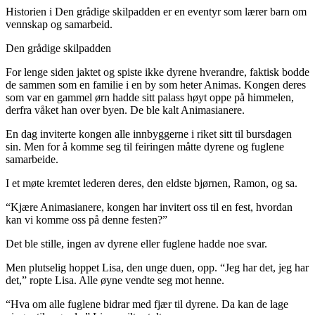
Historien i Den grådige skilpadden er en eventyr som lærer barn om
vennskap og samarbeid.
Den grådige skilpadden
For lenge siden jaktet og spiste ikke dyrene hverandre, faktisk bodde
de sammen som en familie i en by som heter Animas. Kongen deres
som var en gammel ørn hadde sitt palass høyt oppe på himmelen,
derfra våket han over byen. De ble kalt Animasianere.
En dag inviterte kongen alle innbyggerne i riket sitt til bursdagen
sin. Men for å komme seg til feiringen måtte dyrene og fuglene
samarbeide.
I et møte kremtet lederen deres, den eldste bjørnen, Ramon, og sa.
“Kjære Animasianere, kongen har invitert oss til en fest, hvordan
kan vi komme oss på denne festen?”
Det ble stille, ingen av dyrene eller fuglene hadde noe svar.
Men plutselig hoppet Lisa, den unge duen, opp. “Jeg har det, jeg har
det,” ropte Lisa. Alle øyne vendte seg mot henne.
“Hva om alle fuglene bidrar med fjær til dyrene. Da kan de lage