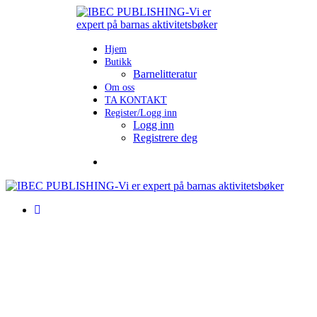
Hjem
Butikk
Barnelitteratur
Om oss
TA KONTAKT
Register/Logg inn
Logg inn
Registrere deg