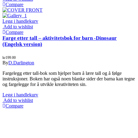
Compare
Legg i handlekurv
Add to wishlist
Compare
Farge etter tall – aktivitetsbok for barn -Dinosaur
(Engelsk version)
kr
199.00
By
D.Darlington
Fargelegg etter tall-bok som hjelper barn å lære tall og å følge
instruksjoner. Boken har også noen blanke sider der barna kan tegne
og fargelegge for å utvikle kreativiteten sin.
Legg i handlekurv
Add to wishlist
Compare