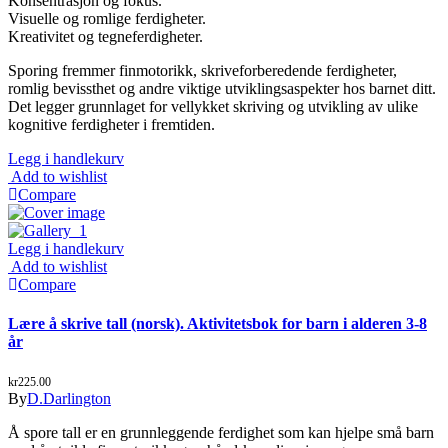
Konsentrasjon og fokus.
Visuelle og romlige ferdigheter.
Kreativitet og tegneferdigheter.
Sporing fremmer finmotorikk, skriveforberedende ferdigheter,
romlig bevissthet og andre viktige utviklingsaspekter hos barnet ditt.
Det legger grunnlaget for vellykket skriving og utvikling av ulike
kognitive ferdigheter i fremtiden.
Legg i handlekurv
Add to wishlist
Compare
Legg i handlekurv
Add to wishlist
Compare
Lære å skrive tall (norsk). Aktivitetsbok for barn i alderen 3-8
år
kr
225.00
By
D.Darlington
Å spore tall er en grunnleggende ferdighet som kan hjelpe små barn