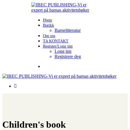
Hjem
Butikk
Barnelitteratur
Om oss
TA KONTAKT
Register/Logg inn
Logg inn
Registrere deg
Children's book