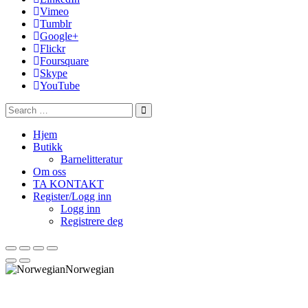
Vimeo
Tumblr
Google+
Flickr
Foursquare
Skype
YouTube
Hjem
Butikk
Barnelitteratur
Om oss
TA KONTAKT
Register/Logg inn
Logg inn
Registrere deg
Norwegian