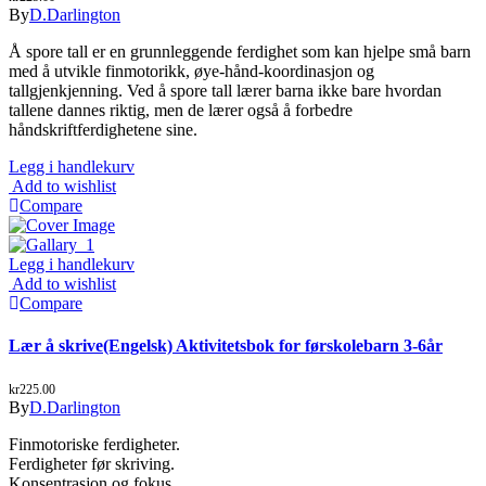
By
D.Darlington
Å spore tall er en grunnleggende ferdighet som kan hjelpe små barn
med å utvikle finmotorikk, øye-hånd-koordinasjon og
tallgjenkjenning. Ved å spore tall lærer barna ikke bare hvordan
tallene dannes riktig, men de lærer også å forbedre
håndskriftferdighetene sine.
Legg i handlekurv
Add to wishlist
Compare
Legg i handlekurv
Add to wishlist
Compare
Lær å skrive(Engelsk) Aktivitetsbok for førskolebarn 3-6år
kr
225.00
By
D.Darlington
Finmotoriske ferdigheter.
Ferdigheter før skriving.
Konsentrasjon og fokus.