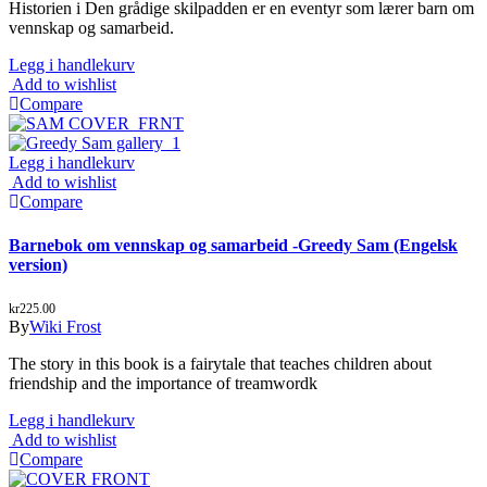
Historien i Den grådige skilpadden er en eventyr som lærer barn om
vennskap og samarbeid.
Legg i handlekurv
Add to wishlist
Compare
Legg i handlekurv
Add to wishlist
Compare
Barnebok om vennskap og samarbeid -Greedy Sam (Engelsk
version)
kr
225.00
By
Wiki Frost
The story in this book is a fairytale that teaches children about
friendship and the importance of treamwordk
Legg i handlekurv
Add to wishlist
Compare