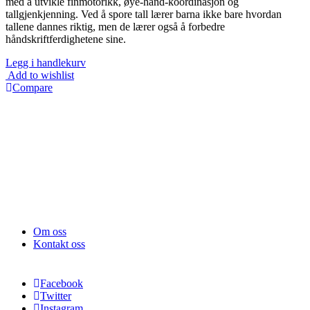
med å utvikle finmotorikk, øye-hånd-koordinasjon og
tallgjenkjenning. Ved å spore tall lærer barna ikke bare hvordan
tallene dannes riktig, men de lærer også å forbedre
håndskriftferdighetene sine.
Legg i handlekurv
Add to wishlist
Compare
Om oss
Kontakt oss
Facebook
Twitter
Instagram