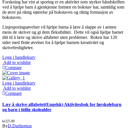
Forskning har vist at sporing er en aktivitet som styrker håndskriften
ved å hjelpe barn å gjenkjenne formen en bokstav har, samtidig som
de øver på riktig størrelse på bokstaven og riktig formasjon av
bokstaven.
Linjesporingsøvelser vil hjelpe barna å lære å slappe av i armen
mens de skriver og gi dem fleksibilitet.
Dette vil også hjelpe barnet
ditt til å lære og skrive alfabeter uten problemer.
Boken har 120
sider med flotte øvelser for å hjelpe barnets kreativitet og
skriveferdigheter.
Legg i handlekurv
Add to wishlist
Compare
Legg i handlekurv
Add to wishlist
Compare
Lær å skrive alfabetet(Engelsk) Aktivitesbok for førskolebarn
og barn i tidlig skolealder
kr
225.00
By
D.Darlington