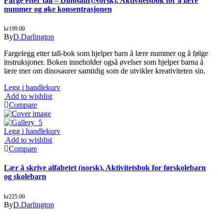
Farge etter tall – Dinosaur(Norsk). Aktivitetsbok for å lære
nummer og øke konsentrasjonen
kr
199.00
By
D.Darlington
Fargelegg etter tall-bok som hjelper barn å lære nummer og å følge
instruksjoner. Boken inneholder også øvelser som hjelper barna å
lære mer om dinosaurer samtidig som de utvikler kreativiteten sin.
Legg i handlekurv
Add to wishlist
Compare
Legg i handlekurv
Add to wishlist
Compare
Lær å skrive alfabetet (norsk). Aktivitetsbok for førskolebarn
og skolebarn
kr
225.00
By
D.Darlington