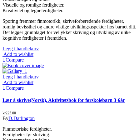
Visuelle og romlige ferdigheter.
Kreativitet og tegneferdigheter.
Sporing fremmer finmotorikk, skriveforberedende ferdigheter,
romlig bevissthet og andre viktige utviklingsaspekter hos barnet ditt.
Det legger grunnlaget for vellykket skriving og utvikling av ulike
kognitive ferdigheter i fremtiden.
Legg i handlekurv
Add to wishlist
Compare
Legg i handlekurv
Add to wishlist
Compare
Lær å skrive(Norsk). Aktivitetsbok for førskolebarn 3-6år
kr
225.00
By
D.Darlington
Finmotoriske ferdigheter.
Ferdigheter før skriving.