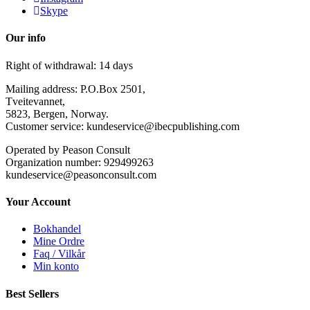
Skype
Our info
Right of withdrawal: 14 days
Mailing address: P.O.Box 2501,
Tveitevannet,
5823, Bergen, Norway.
Customer service: kundeservice@ibecpublishing.com
Operated by Peason Consult
Organization number: 929499263
kundeservice@peasonconsult.com
Your Account
Bokhandel
Mine Ordre
Faq / Vilkår
Min konto
Best Sellers