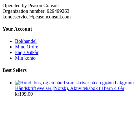
Operated by Peason Consult
Organization number: 929499263
kundeservice@peasonconsult.com
Your Account
Bokhandel
Mine Ordre
Faq / Vilkår
Min konto
Best Sellers
Håndskrift øvelser (Norsk). Aktiviteksbøk til barn 4-6år
kr
199.00