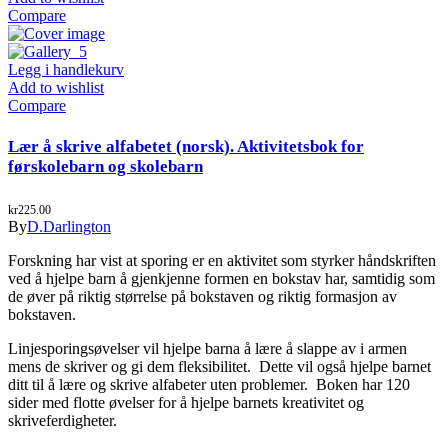
Compare
Legg i handlekurv
Add to wishlist
Compare
Lær å skrive alfabetet (norsk). Aktivitetsbok for
førskolebarn og skolebarn
kr
225.00
By
D.Darlington
Forskning har vist at sporing er en aktivitet som styrker håndskriften
ved å hjelpe barn å gjenkjenne formen en bokstav har, samtidig som
de øver på riktig størrelse på bokstaven og riktig formasjon av
bokstaven.
Linjesporingsøvelser vil hjelpe barna å lære å slappe av i armen
mens de skriver og gi dem fleksibilitet.
Dette vil også hjelpe barnet
ditt til å lære og skrive alfabeter uten problemer.
Boken har 120
sider med flotte øvelser for å hjelpe barnets kreativitet og
skriveferdigheter.