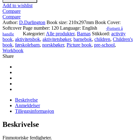
Add to wishlist
Compare
Compare
Author:
D.Darlington
Book size:
210x297mm
Book Cover:
Softcover
Page number:
120
Language:
English
-Fortsett å
Kategorier:
Alle produkter
,
Barnas
Stikkord:
activity
handle
book
,
aktivitetsbok
,
aktivitetsbøker
,
barnebok
,
children
,
Children's
book
,
førskolebarn
,
norskbøker
,
Picture book
,
pre-school
,
Workbook
Share
Beskrivelse
Anmeldelser
Tilleggsinformasjon
Beskrivelse
Finmotoriske ferdigheter.