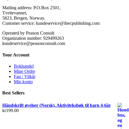
Mailing address: P.O.Box 2501,
Tveitevannet,
5823, Bergen, Norway.
Customer service: kundeservice@ibecpublishing.com
Operated by Peason Consult
Organization number: 929499263
kundeservice@peasonconsult.com
Your Account
Bokhandel
Mine Ordre
Faq / Vilkår
Min konto
Best Sellers
Håndskrift øvelser (Norsk). Aktiviteksbøk til barn 4-6år
kr
199.00