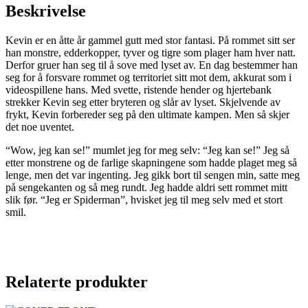
Beskrivelse
Kevin er en åtte år gammel gutt med stor fantasi. På rommet sitt ser
han monstre, edderkopper, tyver og tigre som plager ham hver natt.
Derfor gruer han seg til å sove med lyset av. En dag bestemmer han
seg for å forsvare rommet og territoriet sitt mot dem, akkurat som i
videospillene hans. Med svette, ristende hender og hjertebank
strekker Kevin seg etter bryteren og slår av lyset. Skjelvende av
frykt, Kevin forbereder seg på den ultimate kampen. Men så skjer
det noe uventet.
“Wow, jeg kan se!” mumlet jeg for meg selv: “Jeg kan se!” Jeg så
etter monstrene og de farlige skapningene som hadde plaget meg så
lenge, men det var ingenting. Jeg gikk bort til sengen min, satte meg
på sengekanten og så meg rundt. Jeg hadde aldri sett rommet mitt
slik før. “Jeg er Spiderman”, hvisket jeg til meg selv med et stort
smil.
Relaterte produkter