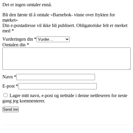
Det er ingen omtaler ennå.
Bli den første til å omtale «Barnebok- vinne over frykten for
mørket»
Din e-postadresse vil ikke bli publisert.
Obligatoriske felt er merket
med
*
Vurderingen din
*
Omtalen din
*
Navn
*
E-post
*
Lagre mitt navn, e-post og nettside i denne nettleseren for neste
gang jeg kommenterer.