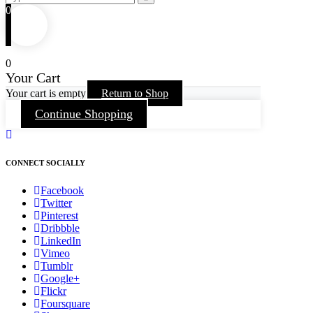
0
0
Your Cart
Your cart is empty
Return to Shop
Continue Shopping
CONNECT SOCIALLY
Facebook
Twitter
Pinterest
Dribbble
LinkedIn
Vimeo
Tumblr
Google+
Flickr
Foursquare