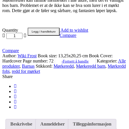
Mørkeredsel kan ramme mennesker i alle aldre, men det er vanligst
hos barn. Problemet er at de ikke kan se hva som lurer i et mørkt
rom. Dette gjør at de føler seg sårbare, og fantasien løper løpsk.
Quantity
Add to wishlist
Legg i handlekurv
Compare
Compare
Author:
Wiki Frost
Book size:
13,25x20,25 cm
Book Cover:
Hardcover
Page number:
72
Kategorier:
Alle
-Fortsett å handle
produkter
,
Barnas
Stikkord:
Mørkeredd
,
Mørkeredd barn
,
Mørkredd
fobi
,
redd for mørket
Share
Beskrivelse
Anmeldelser
Tilleggsinformasjon