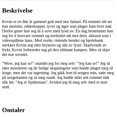
Beskrivelse
Kevin er en åtte år gammel gutt med stor fantasi. På rommet sitt ser
han monstre, edderkopper, tyver og tigre som plager ham hver natt.
Derfor gruer han seg til å sove med lyset av. En dag bestemmer han
seg for å forsvare rommet og territoriet sitt mot dem, akkurat som i
videospillene hans. Med svette, ristende hender og hjertebank
strekker Kevin seg etter bryteren og slår av lyset. Skjelvende av
frykt, Kevin forbereder seg på den ultimate kampen. Men så skjer
det noe uventet.
“Wow, jeg kan se!” mumlet jeg for meg selv: “Jeg kan se!” Jeg så
etter monstrene og de farlige skapningene som hadde plaget meg så
lenge, men det var ingenting. Jeg gikk bort til sengen min, satte meg
på sengekanten og så meg rundt. Jeg hadde aldri sett rommet mitt
slik før. “Jeg er Spiderman”, hvisket jeg til meg selv med et stort
smil.
Omtaler