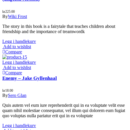
kr
225.00
By
Wiki Frost
The story in this book is a fairytale that teaches children about
friendship and the importance of treamwordk
Legg i handlekurv
Add to wishlist
Compare
Legg i handlekurv
Add to wishlist
Compare
Enemy – Jake Gyllenhaal
kr
18.00
By
Sero Glan
Quis autem vel eum iure reprehenderit qui in ea voluptate velit esse
quam nihil molestiae consequatur, vel illum qui dolorem eum fugiat
quo voluptas nulla pariatur erit qui in ea voluptate
Legg i handlekurv