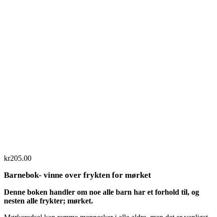
Flip to Back
Look inside
kr
205.00
Barnebok- vinne over frykten for mørket
Denne boken handler om noe alle barn har et forhold til, og
nesten alle frykter; mørket.