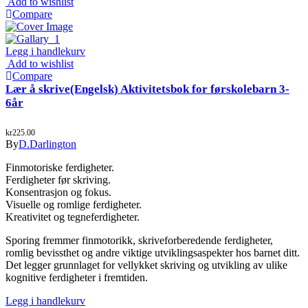
Add to wishlist
Compare
Legg i handlekurv
Add to wishlist
Compare
Lær å skrive(Engelsk) Aktivitetsbok for førskolebarn 3-
6år
kr
225.00
By
D.Darlington
Finmotoriske ferdigheter.
Ferdigheter før skriving.
Konsentrasjon og fokus.
Visuelle og romlige ferdigheter.
Kreativitet og tegneferdigheter.
Sporing fremmer finmotorikk, skriveforberedende ferdigheter,
romlig bevissthet og andre viktige utviklingsaspekter hos barnet ditt.
Det legger grunnlaget for vellykket skriving og utvikling av ulike
kognitive ferdigheter i fremtiden.
Legg i handlekurv