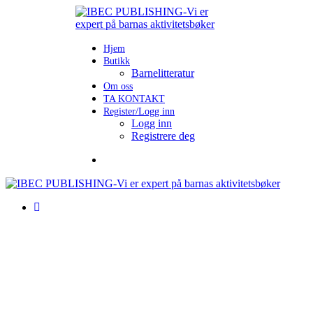
Hjem
Butikk
Barnelitteratur
Om oss
TA KONTAKT
Register/Logg inn
Logg inn
Registrere deg